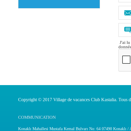
J'ai lu
donnée
Copyright © 2017 Village de vacances Club Kastalia. Tous dr
COMMUNICATION
Konaklı Mahallesi Mustafa Kemal Bulvarı No: 64 07490 Konaklı / A