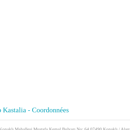
 Kastalia - Coordonnées
Konaklı Mahallesi Mustafa Kemal Bulvarı No: 64 07490 Konaklı / Alany